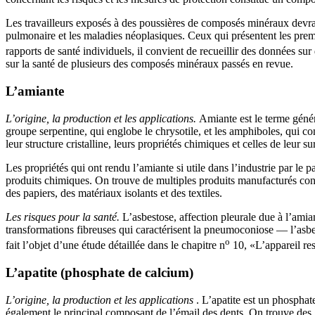
Les travailleurs exposés à des poussières de composés minéraux devrai
pulmonaire et les maladies néoplasiques. Ceux qui présentent les premi
rapports de santé individuels, il convient de recueillir des données sur
sur la santé de plusieurs des composés minéraux passés en revue.
L’amiante
L’origine, la production et les applications.
Amiante est le terme génér
groupe serpentine, qui englobe le chrysotile, et les amphiboles, qui com
leur structure cristalline, leurs propriétés chimiques et celles de leur s
Les propriétés qui ont rendu l’amiante si utile dans l’industrie par le pa
produits chimiques. On trouve de multiples produits manufacturés conte
des papiers, des matériaux isolants et des textiles.
Les risques pour la santé.
L’asbestose, affection pleurale due à l’ami
transformations fibreuses qui caractérisent la pneumoconiose — l’asb
o
fait l’objet d’une étude détaillée dans le chapitre n
10, «L’appareil res
L’apatite (phosphate de calcium)
L’origine, la production et les applications
. L’apatite est un phosphat
également le principal composant de l’émail des dents. On trouve des 