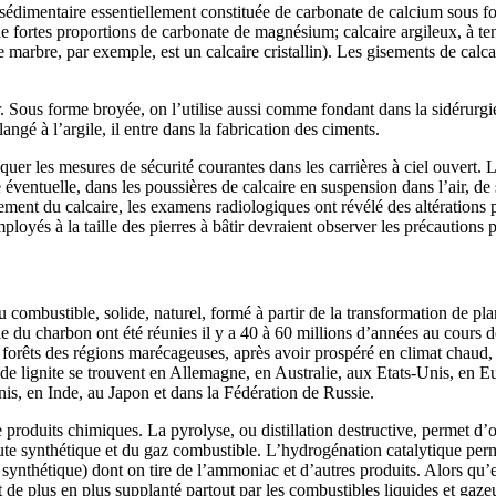
 sédimentaire essentiellement constituée de carbonate de calcium sous fo
 fortes proportions de carbonate de magnésium; calcaire argileux, à teneu
 marbre, par exemple, est un calcaire cristallin). Les gisements de calca
 Sous forme broyée, on l’utilise aussi comme fondant dans la sidérurgie e
ngé à l’argile, il entre dans la fabrication des ciments.
iquer les mesures de sécurité courantes dans les carrières à ciel ouvert.
e éventuelle, dans les poussières de calcaire en suspension dans l’air, de
itement du calcaire, les examens radiologiques ont révélé des altération
oyés à la taille des pierres à bâtir devraient observer les précautions pr
 combustible, solide, naturel, formé à partir de la transformation de pla
 du charbon ont été réunies il y a 40 à 60 millions d’années au cours de l
s forêts des régions marécageuses, après avoir prospéré en climat chaud,
 lignite se trouvent en Allemagne, en Australie, aux Etats-Unis, en Eur
nis, en Inde, au Japon et dans la Fédération de Russie.
produits chimiques. La pyrolyse, ou distillation destructive, permet d
ute synthétique et du gaz combustible. L’hydrogénation catalytique perm
synthétique) dont on tire de l’ammoniac et d’autres produits. Alors qu
t de plus en plus supplanté partout par les combustibles liquides et gaze