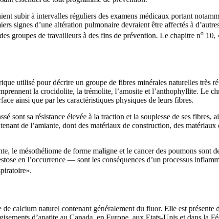
ent subir à intervalles réguliers des examens médicaux portant notamme
ers signes d’une altération pulmonaire devraient être affectés à d’autre
o
 des groupes de travailleurs à des fins de prévention. Le chapitre n
10, «
ique utilisé pour décrire un groupe de fibres minérales naturelles très
prennent la crocidolite, la trémolite, l’amosite et l’anthophyllite. Le c
urface ainsi que par les caractéristiques physiques de leurs fibres.
ssé sont sa résistance élevée à la traction et la souplesse de ses fibres, 
nant de l’amiante, dont des matériaux de construction, des matériaux de f
ante, le mésothéliome de forme maligne et le cancer des poumons sont d
estose en l’occurrence — sont les conséquences d’un processus inflamm
piratoire».
e de calcium naturel contenant généralement du fluor. Elle est présente d
gisements d’apatite au Canada, en Europe, aux Etats-Unis et dans la Fé