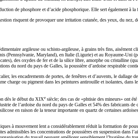
oduction de phosphore et d’acide phosphorique. Elle sert également à la 
gestion risquent de provoquer une irritation cutanée, des yeux, du nez, de
édimentaire argileuse ou schisto-argileuse, à grains très fins, aisément 
nis (Pennsylvanie, Maryland), en Italie (Ligurie) et au Royaume-Uni (p
icates), des oxydes de fer et de la silice libre, amorphe ou cristalline (
ations du nord du pays de Galles, la poussière d’ardoise respirable conti
alier, les encadrements de portes, de fenêtres et d’auvents, le dallage des
e charge ou pigment dans les peintures antirouille et isolantes, dans le
e
ion dès le début du XIX
siècle; des cas de «phtisie des mineurs» ont été 
ndustrie de l’ardoise du nord du pays de Galles et 54% des fabricants d
 silicose en raison de la teneur importante en quartz de certaines ardo
ues à mouvement lent a considérablement réduit la formation de poussiè
tes admissibles les concentrations de poussières en suspension dans l’ai
e organisation du travail peuvent améliorer sensiblement l’hygiène du trav