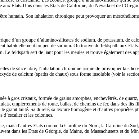
e aux Etats-Unis dans les Etats de Californie, du Nevada et de l’Oregon
’être humain. Son inhalation chronique peut provoquer un mésothéliom
érique d’un groupe d’alumino-silicates de sodium, de potassium, de ca
ient habituellement un peu de sodium. On trouve du feldspath aux Etats-Uni
ton. Le feldspath sert de liant pour les meules et trouve également des a
ielles de silice libre, l’inhalation chronique risque de provoquer la sil
’oxyde de calcium (spaths de chaux) sous forme insoluble (voir la section
gnée à gros cristaux, formée de grains amorphes, enchevêtrés, de quartz, d
nulats, empierrements de route, ballast de chemins de fer, dans des lits fi
 granit taillé. Sa dureté, sa texture homogène et d’autres propriétés ph
 d’escalier et les colonnes.
ie, mais d’autres Etats comme la Caroline du Nord, la Caroline du Sud, l
trouvent dans les Etats de Géorgie, du Maine, du Massachusetts et du M