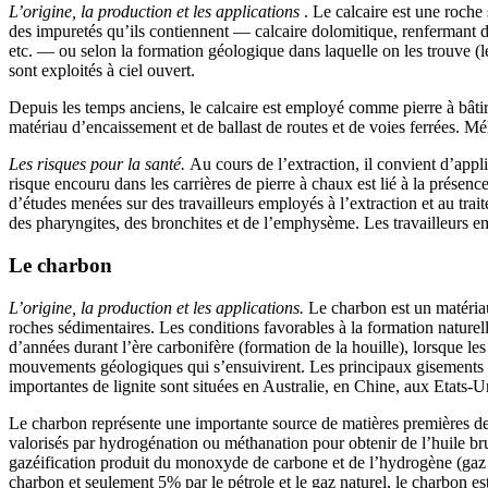
L’origine, la production et les applications
. Le calcaire est une roche
des impuretés qu’ils contiennent — calcaire dolomitique, renfermant de
etc. — ou selon la formation géologique dans laquelle on les trouve (le
sont exploités à ciel ouvert.
Depuis les temps anciens, le calcaire est employé comme pierre à bâtir.
matériau d’encaissement et de ballast de routes et de voies ferrées. Méla
Les risques pour la santé.
Au cours de l’extraction, il convient d’appl
risque encouru dans les carrières de pierre à chaux est lié à la présenc
d’études menées sur des travailleurs employés à l’extraction et au tra
des pharyngites, des bronchites et de l’emphysème. Les travailleurs empl
Le charbon
L’origine, la production et les applications.
Le charbon est un matériau
roches sédimentaires. Les conditions favorables à la formation naturelle
d’années durant l’ère carbonifère (formation de la houille), lorsque le
mouvements géologiques qui s’ensuivirent. Les principaux gisements de
importantes de lignite sont situées en Australie, en Chine, aux Etats-U
Le charbon représente une importante source de matières premières de 
valorisés par hydrogénation ou méthanation pour obtenir de l’huile br
gazéification produit du monoxyde de carbone et de l’hydrogène (gaz 
charbon et seulement 5% par le pétrole et le gaz naturel, le charbon es