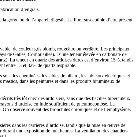
fabrication d’engrais.
 la gorge ou de l’appareil digestif. Le fluor susceptible d’être présent
clivable, de couleur gris plomb, rougeâtre ou verdâtre. Les principaux
ays de Galles, Cornouailles). D’une teneur élevée en carbonate de
quartz). La teneur en quartz des ardoises dures est d’environ 15%, tandis
ent entre 13 et 32% de quartz respirable.
 sols, les cheminées, les tables de billard, les tableaux électriques et
s mastics, dans les peintures et dans les produits bitumineux de
décrits très tôt chez des ardoisiers, sans que des bacilles tuberculeux
e crayons d’ardoise en Inde souffraient de pneumoconiose. La
ises. On observe souvent des bronchites chroniques et de l’emphysème,
res dans les carrières d’ardoise, tandis que la mise en œuvre de
r durant une exposition de huit heures. La ventilation des chantiers
ail.