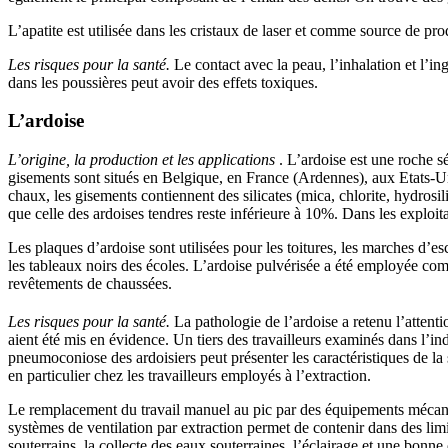
L’apatite est utilisée dans les cristaux de laser et comme source de pr
Les risques pour la santé.
Le contact avec la peau, l’inhalation et l’in
dans les poussières peut avoir des effets toxiques.
L’ardoise
L’origine, la production et les applications
. L’ardoise est une roche s
gisements sont situés en Belgique, en France (Ardennes), aux Etats-U
chaux, les gisements contiennent des silicates (mica, chlorite, hydrosil
que celle des ardoises tendres reste inférieure à 10%. Dans les exploit
Les plaques d’ardoise sont utilisées pour les toitures, les marches d’esc
les tableaux noirs des écoles. L’ardoise pulvérisée a été employée comm
revêtements de chaussées.
Les risques pour la santé.
La pathologie de l’ardoise a retenu l’attent
aient été mis en évidence. Un tiers des travailleurs examinés dans l’i
pneumoconiose des ardoisiers peut présenter les caractéristiques de la
en particulier chez les travailleurs employés à l’extraction.
Le remplacement du travail manuel au pic par des équipements mécaniq
systèmes de ventilation par extraction permet de contenir dans des limi
souterrains, la collecte des eaux souterraines, l’éclairage et une bonn