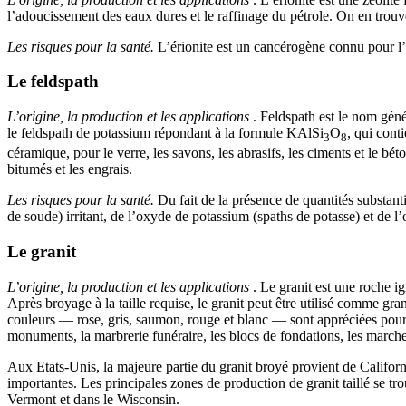
l’adoucissement des eaux dures et le raffinage du pétrole. On en trouv
Les risques pour la santé.
L’érionite est un cancérogène connu pour l
Le feldspath
L’origine, la production et les applications
. Feldspath est le nom gén
le feldspath de potassium répondant à la formule KAlSi
O
, qui cont
3
8
céramique, pour le verre, les savons, les abrasifs, les ciments et le bé
bitumés et les engrais.
Les risques pour la santé.
Du fait de la présence de quantités substant
de soude) irritant, de l’oxyde de potassium (spaths de potasse) et de l
Le granit
L’origine, la production et les applications
. Le granit est une roche i
Après broyage à la taille requise, le granit peut être utilisé comme gra
couleurs — rose, gris, saumon, rouge et blanc — sont appréciées pour le
monuments, la marbrerie funéraire, les blocs de fondations, les marches
Aux Etats-Unis, la majeure partie du granit broyé provient de Californ
importantes. Les principales zones de production de granit taillé se 
Vermont et dans le Wisconsin.