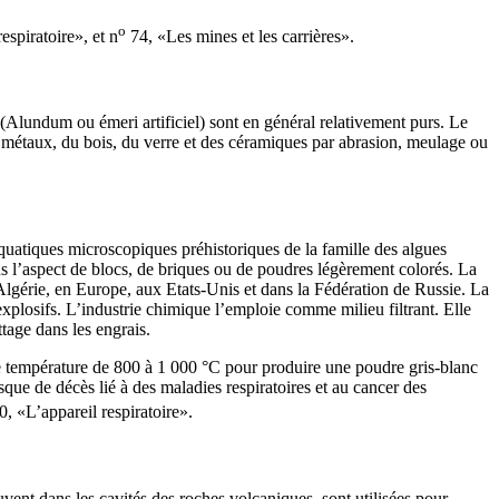
o
espiratoire», et n
74, «Les mines et les carrières».
l (Alundum ou émeri artificiel) sont en général relativement purs. Le
 des métaux, du bois, du verre et des céramiques par abrasion, meulage ou
aquatiques microscopiques préhistoriques de la famille des algues
 l’aspect de blocs, de briques ou de poudres légèrement colorés. La
 Algérie, en Europe, aux Etats-Unis et dans la Fédération de Russie. La
s explosifs. L’industrie chimique l’emploie comme milieu filtrant. Elle
tage dans les engrais.
une température de 800 à 1 000 °C pour produire une poudre gris-blanc
isque de décès lié à des maladies respiratoires et au cancer des
, «L’appareil respiratoire».
rouvent dans les cavités des roches volcaniques, sont utilisées pour