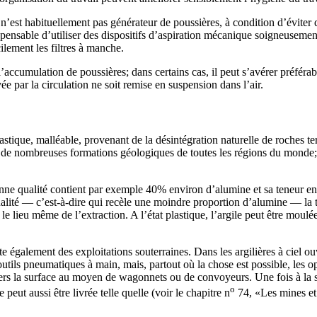
e n’est habituellement pas générateur de poussières, à condition d’éviter 
dispensable d’utiliser des dispositifs d’aspiration mécanique soigneusement
ilement les filtres à manche.
’accumulation de poussières; dans certains cas, il peut s’avérer préférabl
ée par la circulation ne soit remise en suspension dans l’air.
lastique, malléable, provenant de la désintégration naturelle de roches 
e nombreuses formations géologiques de toutes les régions du monde; el
onne qualité contient par exemple 40% environ d’alumine et sa teneur en
lité — c’est-à-dire qui recèle une moindre proportion d’alumine — la 
le lieu même de l’extraction. A l’état plastique, l’argile peut être moulée
ste également des exploitations souterraines. Dans les argilières à ciel ou
tils pneumatiques à main, mais, partout où la chose est possible, les op
ers la surface au moyen de wagonnets ou de convoyeurs. Une fois à la su
o
eut aussi être livrée telle quelle (voir le chapitre n
74, «Les mines et 