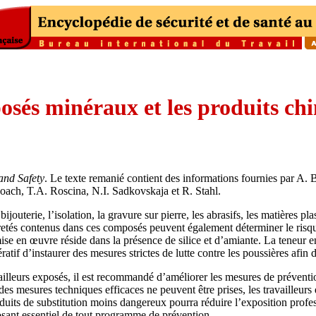
osés minéraux et les produits chi
and Safety
. Le texte remanié contient des informations fournies par A. 
ach, T.A. Roscina, N.I. Sadkovskaja et R. Stahl.
uterie, l’isolation, la gravure sur pierre, les abrasifs, les matières pl
uretés contenus dans ces composés peuvent également déterminer le risque 
e en œuvre réside dans la présence de silice et d’amiante. La teneur en s
ratif d’instaurer des mesures strictes de lutte contre les poussières afin d
ailleurs exposés, il est recommandé d’améliorer les mesures de préventi
des mesures techniques efficaces ne peuvent être prises, les travailleurs
duits de substitution moins dangereux pourra réduire l’exposition profes
osant essentiel de tout programme de prévention.