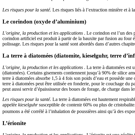
Les risques pour la santé.
Les risques liés à l’extraction minière et à 
Le corindon (oxyde d’aluminium)
L’origine, la production et les applications
. Le corindon est l’un des 
corindon artificiel est produit à partir de la bauxite par fusion au fou
polissage. Les risques pour la santé sont abordés dans d’autres chapitr
La terre à diatomées (diatomite, kieselguhr, terre d’inf
L’origine, la production et les applications
. La terre à diatomées est 
(diatomées). Certains gisements contiennent jusqu’à 90% de silice am
terre à diatomées absorbe 1,5 à 4 fois son poids d’eau et possède une 
terre à diatomées peut être utilisée en fonderie, pour le couchage du pap
peut aussi servir d’épaississeur des boues de forage, de charge dans le
Les risques pour la santé.
La terre à diatomées est hautement respirab
appelée
kieselguhr
susceptible de contenir 60% ou plus de cristobalite.
poumons a été corrélé à l’inhalation de poussières ainsi qu’à des expos
L’érionite
L’origine, la production et les applications
. L’érionite est une zéolite