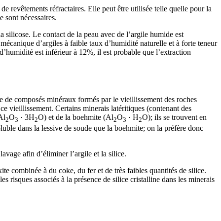
e revêtements réfractaires. Elle peut être utilisée telle quelle pour la
e sont nécessaires.
a silicose. Le contact de la peau avec de l’argile humide est
mécanique d’argiles à faible taux d’humidité naturelle et à forte teneur
 d’humidité est inférieur à 12%, il est probable que l’extraction
nge de composés minéraux formés par le vieillissement des roches
e vieillissement. Certains minerais latéritiques (contenant des
Al
O
· 3H
O) et de la boehmite (Al
O
· H
O); ils se trouvent en
2
3
2
2
3
2
uble dans la lessive de soude que la boehmite; on la préfère donc
avage afin d’éliminer l’argile et la silice.
te combinée à du coke, du fer et de très faibles quantités de silice.
 risques associés à la présence de silice cristalline dans les minerais