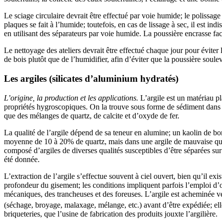
Le sciage circulaire devrait être effectué par voie humide; le polissag
plaques se fait à l’humide; toutefois, en cas de lissage à sec, il est in
en utilisant des séparateurs par voie humide. La poussière encrasse fac
Le nettoyage des ateliers devrait être effectué chaque jour pour éviter l
de bois plutôt que de l’humidifier, afin d’éviter que la poussière soulev
Les argiles (silicates d’aluminium hydratés)
L’origine, la production et les applications.
L’argile est un matériau p
propriétés hygroscopiques. On la trouve sous forme de sédiment dans d
que des mélanges de quartz, de calcite et d’oxyde de fer.
La qualité de l’argile dépend de sa teneur en alumine; un kaolin de b
moyenne de 10 à 20% de quartz, mais dans une argile de mauvaise qua
composé d’argiles de diverses qualités susceptibles d’être séparées sur 
été donnée.
L’extraction de l’argile s’effectue souvent à ciel ouvert, bien qu’il exi
profondeur du gisement; les conditions impliquent parfois l’emploi d’ou
mécaniques, des trancheuses et des foreuses. L’argile est acheminée v
(séchage, broyage, malaxage, mélange, etc.) avant d’être expédiée; elle p
briqueteries, que l’usine de fabrication des produits jouxte l’argilière.