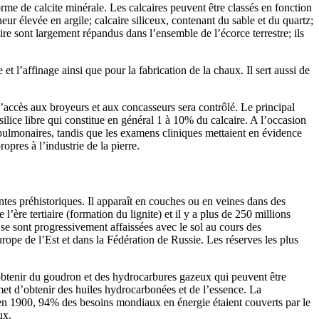
rme de calcite minérale. Les calcaires peuvent être classés en fonction
r élevée en argile; calcaire siliceux, contenant du sable et du quartz;
ire sont largement répandus dans l’ensemble de l’écorce terrestre; ils
t l’affinage ainsi que pour la fabrication de la chaux. Il sert aussi de
 L’accès aux broyeurs et aux concasseurs sera contrôlé. Le principal
 silice libre qui constitue en général 1 à 10% du calcaire. A l’occasion
s pulmonaires, tandis que les examens cliniques mettaient en évidence
opres à l’industrie de la pierre.
ntes préhistoriques. Il apparaît en couches ou en veines dans des
’ère tertiaire (formation du lignite) et il y a plus de 250 millions
 se sont progressivement affaissées avec le sol au cours des
ope de l’Est et dans la Fédération de Russie. Les réserves les plus
’obtenir du goudron et des hydrocarbures gazeux qui peuvent être
et d’obtenir des huiles hydrocarbonées et de l’essence. La
’en 1900, 94% des besoins mondiaux en énergie étaient couverts par le
ux.