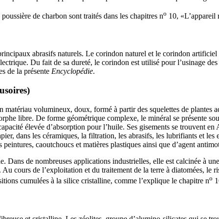
o
la poussière de charbon sont traités dans les chapitres n
10, «L’appareil r
principaux abrasifs naturels. Le corindon naturel et le corindon artificie
r électrique. Du fait de sa dureté, le corindon est utilisé pour l’usinage
es de la présente
Encyclopédie
.
usoires)
un matériau volumineux, doux, formé à partir des squelettes de plantes 
orphe libre. De forme géométrique complexe, le minéral se présente sous
capacité élevée d’absorption pour l’huile. Ses gisements se trouvent en
ier, dans les céramiques, la filtration, les abrasifs, les lubrifiants et le
s peintures, caoutchoucs et matières plastiques ainsi que d’agent antimot
le. Dans de nombreuses applications industrielles, elle est calcinée à 
 Au cours de l’exploitation et du traitement de la terre à diatomées, le r
o
itions cumulées à la silice cristalline, comme l’explique le chapitre n
10
 fibreuse et cristalline. Les zéolites, groupe d’alumino-silicates qui se t