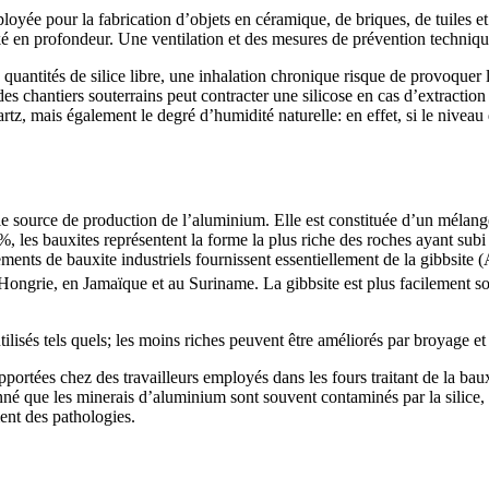
oyée pour la fabrication d’objets en céramique, de briques, de tuiles et d
tocké en profondeur. Une ventilation et des mesures de prévention techniqu
uantités de silice libre, une inhalation chronique risque de provoquer l
es chantiers souterrains peut contracter une silicose en cas d’extraction 
artz, mais également le degré d’humidité naturelle: en effet, si le niveau
pale source de production de l’aluminium. Elle est constituée d’un méla
les bauxites représentent la forme la plus riche des roches ayant subi c
ements de bauxite industriels fournissent essentiellement de la gibbsite (
ongrie, en Jamaïque et au Suriname. La gibbsite est plus facilement sol
tilisés tels quels; les moins riches peuvent être améliorés par broyage et l
portées chez des travailleurs employés dans les fours traitant de la bauxi
 que les minerais d’aluminium sont souvent contaminés par la silice, les
ent des pathologies.