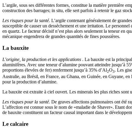
L’argile, sous ses différentes formes, constitue la matière première empl
construction des barrages; in situ, elle sert parfois à retenir le gaz s
Les risques pour la santé.
L’argile contenant généralement de grandes q
susceptible de causer un dessèchement et une irritation. Le personnel d
en quartz. Le facteur décisif n’est plus alors seulement la teneur en qu
mécanique engendrera de grandes quantités de fines poussières.
La bauxite
L’origine, la production et les applications
. La bauxite est la princi
aluminifères. Avec une teneur d’alumine pouvant atteindre jusqu’à 55%, 
proportions élevées de fer) renferment jusqu’à 35% d’Al
O
. Les gis
2
3
Australie, au Brésil, en France, au Ghana, en Guinée, en Guyane, en H
pour la production d’alumine.
La bauxite est extraite à ciel ouvert. Les minerais les plus riches sont u
Les risques pour la santé.
De graves affections pulmonaires ont été rap
L’affection est connue sous le nom de «maladie de Shaver». Etant donné
de bauxite constituent un facteur causal important dans le développem
Le calcaire