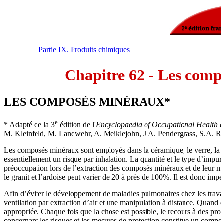
Partie IX. Produits chimiques
Chapitre 62 - Les comp
LES COMPOSÉS MINÉRAUX*
e
* Adapté de la 3
édition de l'
Encyclopaedia of Occupational Health 
M. Kleinfeld, M. Landwehr, A. Meiklejohn, J.A. Pendergrass, S.A. Ro
Les composés minéraux sont employés dans la céramique, le verre, la bijo
essentiellement un risque par inhalation. La quantité et le type d’imp
préoccupation lors de l’extraction des composés minéraux et de leur mis
le granit et l’ardoise peut varier de 20 à près de 100%. Il est donc impé
Afin d’éviter le développement de maladies pulmonaires chez les trav
ventilation par extraction d’air et une manipulation à distance. Quand 
appropriée. Chaque fois que la chose est possible, le recours à des pro
concernant les risques et les mesures de protection constitue un comp