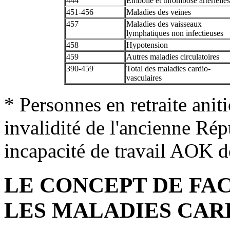
444
Embolie et thrombose artérielles
451-456
Maladies des veines
457
Maladies des vaisseaux
lymphatiques non infectieuses
458
Hypotension
459
Autres maladies circulatoires
390-459
Total des maladies cardio-
vasculaires
* Personnes en retraite anit
invalidité de l'ancienne Ré
incapacité de travail AOK d
LE CONCEPT DE FA
LES MALADIES CAR