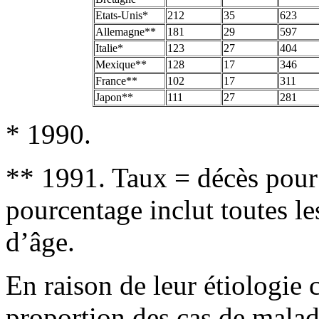
Etats-Unis*
212
35
623
Allemagne**
181
29
597
Italie*
123
27
404
Mexique**
128
17
346
France**
102
17
311
Japon**
111
27
281
* 1990.
** 1991. Taux = décès pour
pourcentage inclut toutes le
d’âge.
En raison de leur étiologie 
proportion des cas de malad