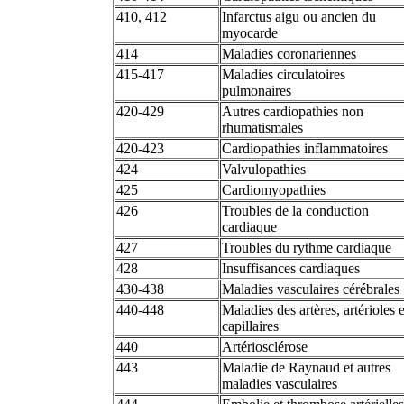
410, 412
Infarctus aigu ou ancien du
myocarde
414
Maladies coronariennes
415-417
Maladies circulatoires
pulmonaires
420-429
Autres cardiopathies non
rhumatismales
420-423
Cardiopathies inflammatoires
424
Valvulopathies
425
Cardiomyopathies
426
Troubles de la conduction
cardiaque
427
Troubles du rythme cardiaque
428
Insuffisances cardiaques
430-438
Maladies vasculaires cérébrales
440-448
Maladies des artères, artérioles e
capillaires
440
Artériosclérose
443
Maladie de Raynaud et autres
maladies vasculaires