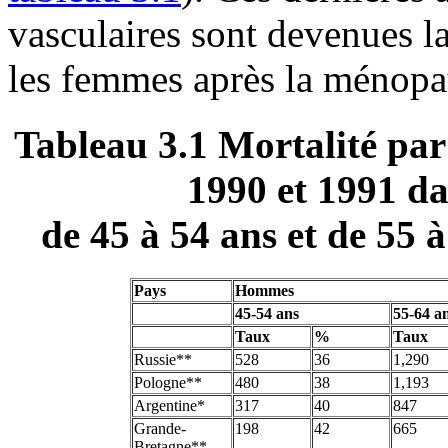
vasculaires sont devenues l
les femmes après la ménopa
Tableau 3.1 Mortalité par
1990 et 1991 da
de 45 à 54 ans et de 55 
Pays
Hommes
45-54 ans
55-64 a
Taux
%
Taux
Russie**
528
36
1,290
Pologne**
480
38
1,193
Argentine*
317
40
847
Grande-
198
42
665
Bretagne**