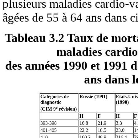
plusieurs maladies cardio-v
âgées de 55 à 64 ans dans c
Tableau 3.2 Taux de morta
maladies cardio
des années 1990 et 1991 d
ans dans l
Catégories de
Russie (1991)
Etats-Unis
diagnostic
(1990)
e
(CIM 9
révision)
H
F
H
F
393-398
16,8
21,9
3,3
4
401-405
22,2
18,5
23,0
1
410
160,2
48,9
216,4
7